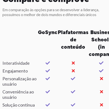
Expandindo sua capacidade emocional
Diversid
Em comparação às opções para se desenvolver a liderança,
possuímos o melhor de dois mundos e diferenciais únicos
GoSync
Plafatormas
Busine
de
School
conteúdo
(in
compan
Interatividade
Engajamento
Personalização ao
usuário
Conveniência ao
usuário
Solução contínua